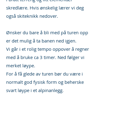
skredlære. Hvis ønskelig lærer vi deg
også skiteknikk nedover.
Ønsker du bare å bli med på turen opp
er det mulig å ta banen ned igjen.
Vi går i et rolig tempo oppover å regner
med å bruke ca 3 timer. Ned følger vi
merket løype.
For å få glede av turen bør du være i
normalt god fysisk form og beherske
svart løype i et alpinanlegg.
For overnatting ta kontakt, vi har gode
priser på flere av alternativene som
finnes på Gaustablikk.