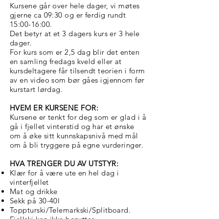
Kursene går over hele dager, vi møtes
gjerne ca 09:30 og er ferdig rundt
15:00-16:00.
Det betyr at et 3 dagers kurs er 3 hele
dager.
For kurs som er 2,5 dag blir det enten
en samling fredags kveld eller at
kursdeltagere får tilsendt teorien i form
av en video som bør gåes igjennom før
kurstart lørdag.
HVEM ER KURSENE FOR:
Kursene er tenkt for deg som er glad i å
gå i fjellet vinterstid og har et ønske
om å øke sitt kunnskapsnivå med mål
om å bli tryggere på egne vurderinger.
HVA TRENGER DU AV UTSTYR:
Klær for å være ute en hel dag i
vinterfjellet
Mat og drikke
Sekk på 30-40l
Toppturski/Telemarkski/Splitboard.